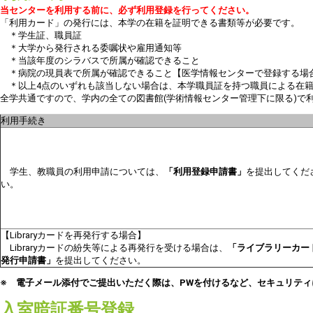
当センターを利用する前に、必ず利用登録を行ってください。
「利用カード」の発行には、本学の在籍を証明できる書類等が必要です。
＊学生証、職員証
＊大学から発行される委嘱状や雇用通知等
＊当該年度のシラバスで所属が確認できること
＊病院の現員表で所属が確認できること【医学情報センターで登録する場
＊以上4点のいずれも該当しない場合は、本学職員証を持つ職員による在籍
全学共通ですので、学内の全ての図書館(学術情報センター管理下に限る)で
利用手続き
学生、教職員の利用申請については、
「利用登録申請書」
を提出してくだ
い。
【Libraryカードを再発行する場合】
Libraryカードの紛失等による再発行を受ける場合は、
「ライブラリーカー
発行申請書」
を提出してください。
※ 電子メール添付でご提出いただく際は、PWを付けるなど、セキュリティ
入室暗証番号登録