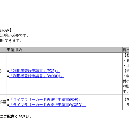
合のみ】
証明が必要です。
利用できます。
申請用紙
提
【
・
・
さ
●
「利用者登録申請書」(PDF)」
【
●
「利用者登録申請書」(WORD)」
・
付
※
す
●
「ライブラリーカード再発行申請書(PDF)」
【
ド再
●
「ライブラリーカード再発行申請書(WORD)」
「
にご配慮ください。