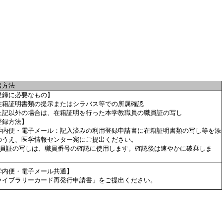
出方法
登録に必要なもの】
在籍証明書類の提示またはシラバス等での所属確認
上記以外の場合は、在籍証明を行った本学教職員の職員証の写し
登録方法】
学内便・電子メール：記入済みの利用登録申請書に在籍証明書類の写し等を添
のうえ、医学情報センター宛にご提出ください。
職員証の写しは、職員番号の確認に使用します。確認後は速やかに破棄しま
。
学内便・電子メール共通】
ライブラリーカード再発行申請書」をご提出ください。