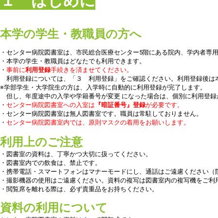
１ はじめに
本学の学生・教職員の方へ
・センター病院図書室は、市民総合医療センター5階にある院内、学内者専
・本学の学生・教職員はどなたでも利用できます。
・
事前に
利⽤登録
⼿続きを済ませてください。
利⽤登録については、「３ 利⽤登録」をご確認ください。利用登録後は
※学部学⽣・⼤学院⽣の⽅は、⼊学時に⾃動的に利⽤登録が完了します。
但し、年度途中の⼊学や学籍番号が変更 になった場合は、個別に利⽤登録
・
センター病院図書室への入室は
『暗証番号』登録
が必要です。
・センター病院図書室は無人図書室です。職員は常駐しておりません。
・
センター病院図書室内では、原則マスクの着用をお願いします。
利用上のご注意
・図書室の資料は、丁寧かつ大切に扱ってください。
・図書室内での飲食は、禁止です。
・携帯電話・スマートフォンはマナーモードにし、通話はご遠慮ください（院
・撮影機器の使用はご遠慮ください。資料の複写は図書室内の複写機をご利
・閲覧席を離れる際は、必ず貴重品をお持ちください。
資料の利用について