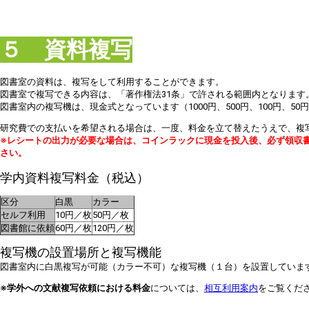
５ 資料複写
図書室の資料は、複写をして利用することができます。
図書室で複写できる内容は、「著作権法31条」で許される範囲内となります
図書室内の複写機は、現金式となっています（1000円、500円、100円、5
研究費での支払いを希望される場合は、一度、料金を立て替えたうえで、複
※レシートの出力が必要な場合は、コインラックに現金を投入後、必ず領収
さい。
学内資料複写料金（税込）
区分
白黒
カラー
セルフ利用
10円／枚
50円／枚
図書館に依頼
60円／枚
120円／枚
複写機の設置場所と複写機能
図書室内に白黒複写が可能（カラー不可）な複写機（１台）を設置していま
※学外への文献複写依頼における料金
については、
相互利用案内
をご覧くだ