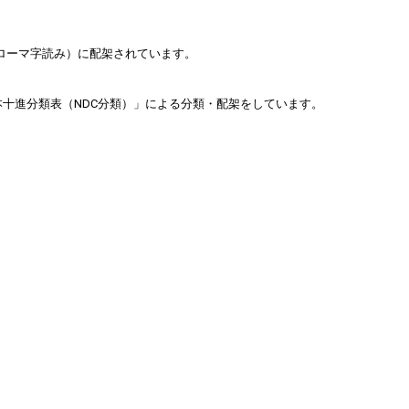
ローマ字読み）に配架されています。
十進分類表（NDC分類）」による分類・配架をしています。