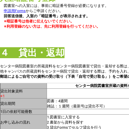
図書室への入室には、事前に暗証番号登録が必要になります。
申請用Forms
からご申請ください。
回答送信後、入室の「暗証番号」が表示されます。
※暗証番号は他者に伝えないでください。
※利用登録のない方は、先に利用登録を行ってください。
４ 貸出・返却
センター病院図書室の所蔵資料をセンター病院図書室で貸出・返却する際は、
他キャンパスの所蔵資料をセンター病院で貸出・返却する際は、予約を入れ
郵送によるご自宅での資料の受け取り（下表「自宅で受け取る」）をご希望
センター病院図書室所蔵の資料
貸出対象資料
※1
図書：4週間
貸出期間
雑誌：１週間（最新号は貸出不可）
1日の依頼可能冊数
1.図書室に入室する
お申し込みの流れ
2.書架から資料を探す
3.貸出Formsでセルフ貸出を行う