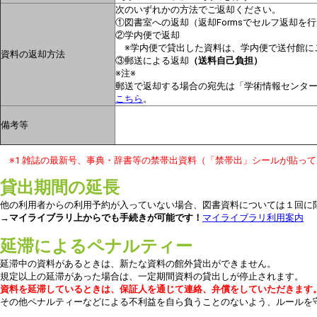
次のいずれかの方法でご返却ください。
①図書室への返却（返却Formsでセルフ返却を
②学内便で返却
※学内便で貸出した資料は、学内便で送付館に
資料の返却方法
③郵送による返却
（送料自己負担）
※注※
郵送で返却する場合の宛先は「学術情報センタ
こちら
。
備考等
※1 雑誌の最新号、事典・辞書等の禁帯出資料（「禁帯出」シールが貼っ
貸出期間の延長
他の利用者からの利用予約が入っていない場合、図書資料については１回に
→マイライブラリ上からでも手続きが可能です！
マイライブラリ利用案内
延滞によるペナルティー
延滞中の資料があるときは、新たな資料の館外貸出ができません。
規定以上の延滞があった場合は、一定期間資料の貸出しが停止されます。
資料を延滞しているときは、保証人を通じて連絡、弁償をしていただきます
その他ペナルティーなどによる不利益を自ら負うことのないよう、ルールを