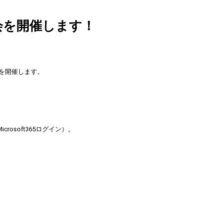
講習会を開催します！
会を開催します。
rosoft365ログイン）。
87-2075(ｶｳﾝﾀｰ) 045-787-2076(ﾚﾌｧﾚﾝｽ) Mail. library[@]yokohama-cu.ac
. 045-787-2556 Mail. mlibrary[@]yokohama-cu.ac.jp