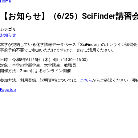
Home
【お知らせ】（6/25）SciFinder
カテゴリ
お知らせ
本学が契約している化学情報データベース「SciFinder」のオンライン講習
事前予約不要でご参加いただけますので、ぜひご活用ください。
日時：令和8年6月25日（木）4限（14:30～16:00）
対象：本学の学部学生、大学院生、教職員
開催方法：Zoomによるオンライン開催
参加方法、利用登録、説明資料については、
こちら
からご確認ください（要Mic
Page top
[YCU Library Information Center] 〒236-0027 横浜市金沢区瀬戸22-2 Tel. 045-7
[YCU Medical Library Information Center] 〒236-0004 横浜市金沢区福浦3-9 Tel