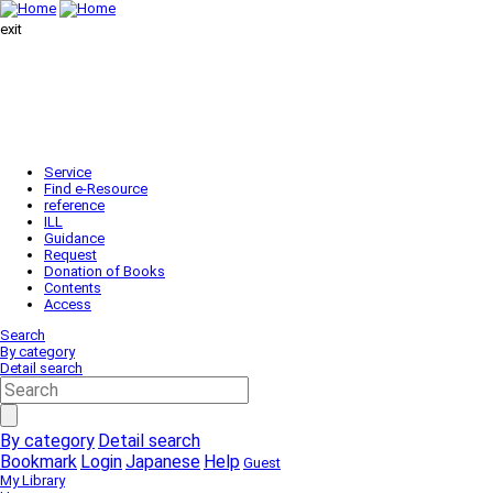
exit
Service
Find e-Resource
reference
ILL
Guidance
Request
Donation of Books
Contents
Access
Search
By category
Detail search
By category
Detail search
Bookmark
Login
Japanese
Help
Guest
My Library