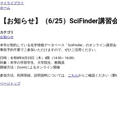
マイライブラリ
ホーム
【お知らせ】（6/25）SciFinder
カテゴリ
お知らせ
本学が契約している化学情報データベース「SciFinder」のオンライン講習
事前予約不要でご参加いただけますので、ぜひご活用ください。
日時：令和8年6月25日（木）4限（14:30～16:00）
対象：本学の学部学生、大学院生、教職員
開催方法：Zoomによるオンライン開催
参加方法、利用登録、説明資料については、
こちら
からご確認ください（要Mic
ページトップ
[横浜市立大学学術情報センター] 〒236-0027 横浜市金沢区瀬戸22-2 Tel. 045-787-2075(
[横浜市立大学医学情報センター] 〒236-0004 横浜市金沢区福浦3-9 Tel. 045-787-255