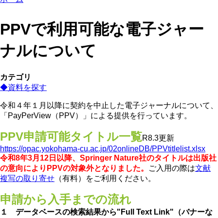
PPVで利用可能な電子ジャー
ナルについて
カテゴリ
◆資料を探す
令和４年１月以降に契約を中止した電子ジャーナルについて、
「PayPerView（PPV）」による提供を行っています。
PPV申請可能タイトル一覧
R8.3更新
https://opac.yokohama-cu.ac.jp/02onlineDB/PPVtitlelist.xlsx
令和8年3月12日以降、Springer Nature社のタイトルは出版社
の意向によりPPVの対象外となりました。
ご入用の際は
文献
複写の取り寄せ
（有料）をご利用ください。
申請から入手までの流れ
１ データベースの検索結果から"Full Text Link"（バナーな