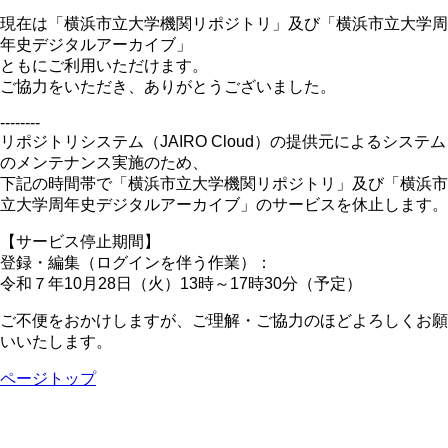
現在は「横浜市立大学機関リポジトリ」及び「横浜市立大学周
年史デジタルアーカイブ」
ともにご利用いただけます。
ご協力をいただき、ありがとうございました。
--------
リポジトリシステム（JAIRO Cloud）の提供元によるシステム
のメンテナンス実施のため、
下記の時間帯で「横浜市立大学機関リポジトリ」及び「横浜市
立大学周年史デジタルアーカイブ」のサービスを休止します。
【サービス停止期間】
登録・編集（ログインを伴う作業）：
令和７年10月28日（火）13時～17時30分（予定）
ご不便をおかけしますが、ご理解・ご協力のほどよろしくお願
いいたします。
ページトップ
[横浜市立大学学術情報センター] 〒236-0027 横浜市金沢区
瀬戸22-2 Tel. 045-787-2075(ｶｳﾝﾀｰ) 045-787-2076(ﾚﾌｧﾚﾝ
ｽ) Mail. library[@]yokohama-cu.ac.jp